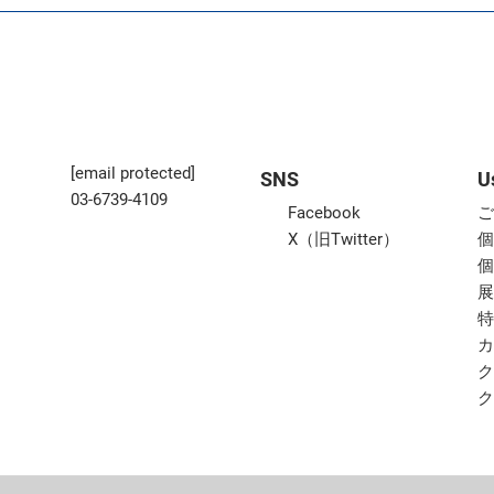
[email protected]
SNS
U
03-6739-4109
Facebook
X（旧Twitter）