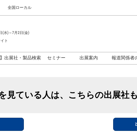
全国ローカル
日(水)～7月2日(金)
サイト
】出展社・製品検索
セミナー
出展案内
報道関係者
セミナープログラム一覧
出展のご案内
ス
出展社による製品・技術セ
出展資料（無料）
ミナー
を見ている人は、こちらの出展社
アカデミックフォーラム
イド
参加ポリ
＞