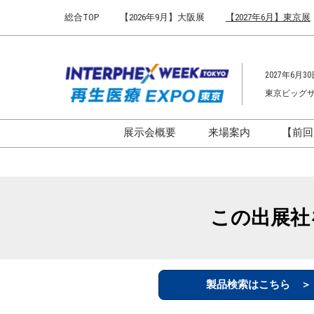
Press
ス
総合TOP
【2026年9月】大阪展
【2027年6月】東京展
Escape
キ
to
ッ
close
プ
the
2027年6月30
し
menu.
東京ビッグ
て
進
む
展示会概要
来場案内
【前回
開催概要
来場案内TOP
インターフェックス ジャパ
会場までのアクセ
ン
来場に関するFAQ
この出展社
インファーマ ジャパン
展示会はじめてガ
バイオ医薬EXPO
展示会・セミナー
ファーマラボEXPO 東京
シー
製品検索はこちら 
ファーマDX EXPO 東京