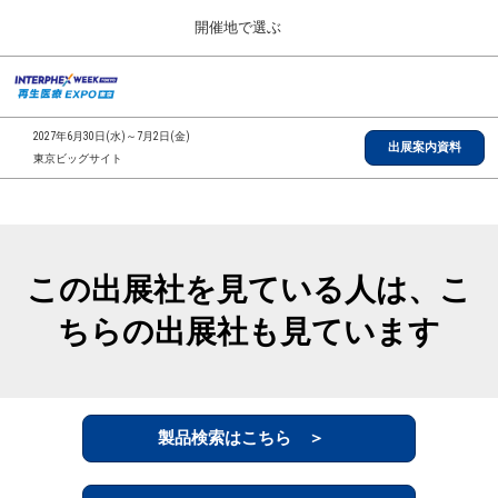
Press
ス
開催地で選ぶ
Escape
キ
to
ッ
close
総合TOP
グ
プ
the
ロ
2026年09月30日
し
ー
menu.
インテックス大阪/INTEX Osaka, Japan
2027年6月30日(水)～7月2日(金)
バ
出展案内資料
て
東京ビッグサイト
ル
進
ナ
【2026年9月】大阪展
ビ
む
2026年09月30日
ゲ
インテックス大阪/INTEX Osaka, Japan
ー
シ
この出展社を見ている人は、こ
ョ
【2027年6月】東京展
ン
2027年06月30日
ちらの出展社も見ています
を
東京ビッグサイト/Tokyo Big Sight
折
り
た
全国ローカル
た
む
製品検索はこちら ＞