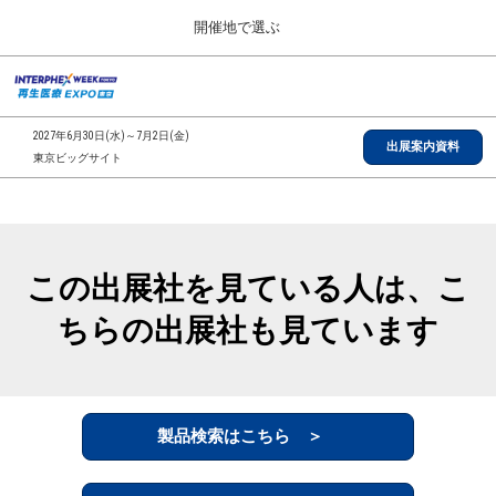
Press
ス
開催地で選ぶ
Escape
キ
to
ッ
close
総合TOP
グ
プ
the
ロ
2026年09月30日
し
ー
menu.
インテックス大阪/INTEX Osaka, Japan
2027年6月30日(水)～7月2日(金)
バ
出展案内資料
て
東京ビッグサイト
ル
進
ナ
【2026年9月】大阪展
ビ
む
2026年09月30日
ゲ
インテックス大阪/INTEX Osaka, Japan
ー
シ
この出展社を見ている人は、こ
ョ
【2027年6月】東京展
ン
2027年06月30日
ちらの出展社も見ています
を
東京ビッグサイト/Tokyo Big Sight
折
り
た
全国ローカル
た
む
製品検索はこちら ＞