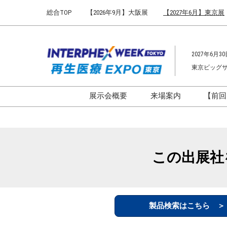
Press
ス
総合TOP
【2026年9月】大阪展
【2027年6月】東京展
Escape
キ
to
ッ
close
プ
the
2027年6月30
し
menu.
東京ビッグ
て
進
む
展示会概要
来場案内
【前回
開催概要
来場案内TOP
インターフェックス ジャパ
会場までのアクセ
ン
来場に関するFAQ
この出展社
インファーマ ジャパン
展示会はじめてガ
バイオ医薬EXPO
展示会・セミナー
ファーマラボEXPO 東京
シー
製品検索はこちら 
ファーマDX EXPO 東京