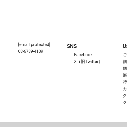
[email protected]
SNS
U
03-6739-4109
Facebook
X（旧Twitter）