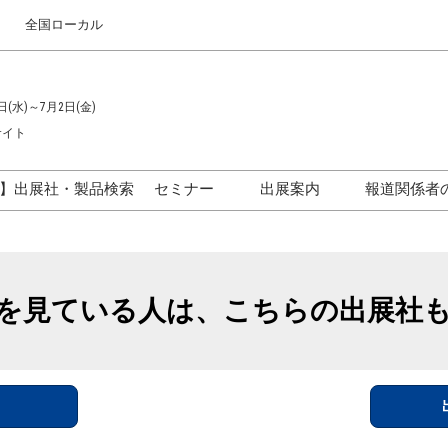
全国ローカル
日(水)～7月2日(金)
サイト
】出展社・製品検索
セミナー
出展案内
報道関係者
セミナープログラム一覧
出展のご案内
ス
出展社による製品・技術セ
出展資料（無料）
ミナー
を見ている人は、こちらの出展社
アカデミックフォーラム
イド
参加ポリ
＞