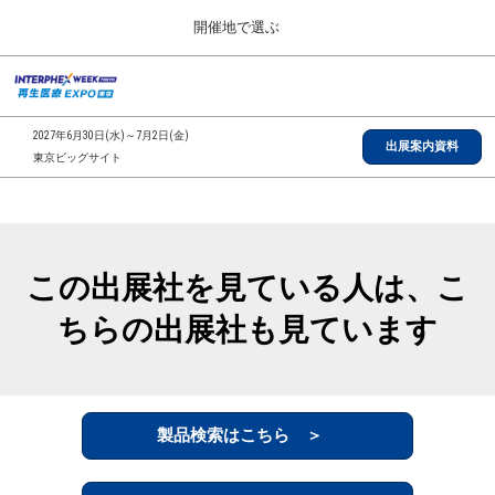
Press
ス
開催地で選ぶ
Escape
キ
to
ッ
close
総合TOP
グ
プ
the
ロ
2026年09月30日
し
ー
menu.
インテックス大阪/INTEX Osaka, Japan
2027年6月30日(水)～7月2日(金)
バ
出展案内資料
て
東京ビッグサイト
ル
進
ナ
【2026年9月】大阪展
ビ
む
2026年09月30日
ゲ
インテックス大阪/INTEX Osaka, Japan
ー
シ
この出展社を見ている人は、こ
ョ
【2027年6月】東京展
ン
2027年06月30日
ちらの出展社も見ています
を
東京ビッグサイト/Tokyo Big Sight
折
り
た
全国ローカル
た
む
製品検索はこちら ＞