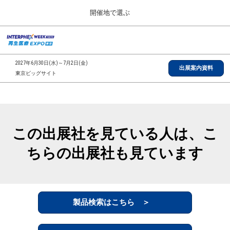
Press
ス
開催地で選ぶ
Escape
キ
to
ッ
close
総合TOP
グ
プ
the
ロ
2026年09月30日
し
ー
menu.
インテックス大阪/INTEX Osaka, Japan
2027年6月30日(水)～7月2日(金)
バ
出展案内資料
て
東京ビッグサイト
ル
進
ナ
【2026年9月】大阪展
ビ
む
2026年09月30日
ゲ
インテックス大阪/INTEX Osaka, Japan
ー
シ
この出展社を見ている人は、こ
ョ
【2027年6月】東京展
ン
2027年06月30日
ちらの出展社も見ています
を
東京ビッグサイト/Tokyo Big Sight
折
り
た
全国ローカル
た
む
製品検索はこちら ＞