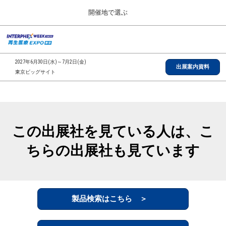
Press
ス
開催地で選ぶ
Escape
キ
to
ッ
close
総合TOP
グ
プ
the
ロ
2026年09月30日
し
ー
menu.
インテックス大阪/INTEX Osaka, Japan
2027年6月30日(水)～7月2日(金)
バ
出展案内資料
て
東京ビッグサイト
ル
進
ナ
【2026年9月】大阪展
ビ
む
2026年09月30日
ゲ
インテックス大阪/INTEX Osaka, Japan
ー
シ
この出展社を見ている人は、こ
ョ
【2027年6月】東京展
ン
2027年06月30日
ちらの出展社も見ています
を
東京ビッグサイト/Tokyo Big Sight
折
り
た
全国ローカル
た
む
製品検索はこちら ＞