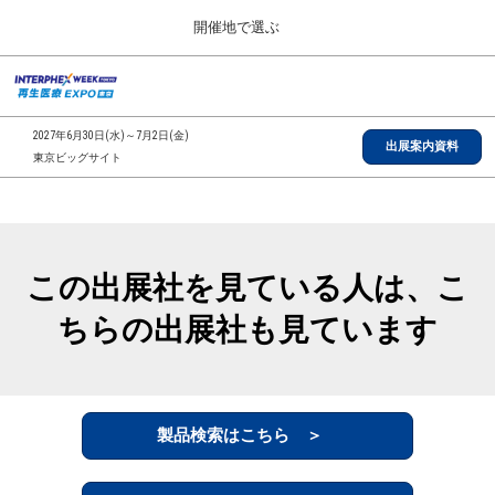
Press
ス
開催地で選ぶ
Escape
キ
to
ッ
close
総合TOP
グ
プ
the
ロ
2026年09月30日
し
ー
menu.
インテックス大阪/INTEX Osaka, Japan
2027年6月30日(水)～7月2日(金)
バ
出展案内資料
て
東京ビッグサイト
ル
進
ナ
【2026年9月】大阪展
ビ
む
2026年09月30日
ゲ
インテックス大阪/INTEX Osaka, Japan
ー
シ
この出展社を見ている人は、こ
ョ
【2027年6月】東京展
ン
2027年06月30日
ちらの出展社も見ています
を
東京ビッグサイト/Tokyo Big Sight
折
り
た
全国ローカル
た
む
製品検索はこちら ＞