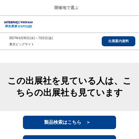
Press
ス
開催地で選ぶ
Escape
キ
to
ッ
close
総合TOP
グ
プ
the
ロ
2026年09月30日
し
ー
menu.
インテックス大阪/INTEX Osaka, Japan
2027年6月30日(水)～7月2日(金)
バ
出展案内資料
て
東京ビッグサイト
ル
進
ナ
【2026年9月】大阪展
ビ
む
2026年09月30日
ゲ
インテックス大阪/INTEX Osaka, Japan
ー
シ
この出展社を見ている人は、こ
ョ
【2027年6月】東京展
ン
2027年06月30日
ちらの出展社も見ています
を
東京ビッグサイト/Tokyo Big Sight
折
り
た
全国ローカル
た
む
製品検索はこちら ＞