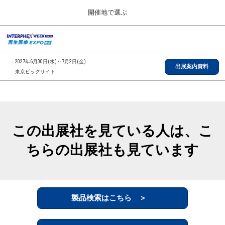
Press
ス
開催地で選ぶ
Escape
キ
to
ッ
close
総合TOP
グ
プ
the
ロ
2026年09月30日
し
ー
menu.
インテックス大阪/INTEX Osaka, Japan
2027年6月30日(水)～7月2日(金)
バ
出展案内資料
て
東京ビッグサイト
ル
進
ナ
【2026年9月】大阪展
ビ
む
2026年09月30日
ゲ
インテックス大阪/INTEX Osaka, Japan
ー
シ
この出展社を見ている人は、こ
ョ
【2027年6月】東京展
ン
2027年06月30日
ちらの出展社も見ています
を
東京ビッグサイト/Tokyo Big Sight
折
り
た
全国ローカル
た
む
製品検索はこちら ＞