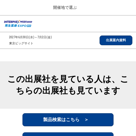
Press
ス
開催地で選ぶ
Escape
キ
to
ッ
close
総合TOP
グ
プ
the
ロ
2026年09月30日
し
ー
menu.
インテックス大阪/INTEX Osaka, Japan
2027年6月30日(水)～7月2日(金)
バ
出展案内資料
て
東京ビッグサイト
ル
進
ナ
【2026年9月】大阪展
ビ
む
2026年09月30日
ゲ
インテックス大阪/INTEX Osaka, Japan
ー
シ
この出展社を見ている人は、こ
ョ
【2027年6月】東京展
ン
2027年06月30日
ちらの出展社も見ています
を
東京ビッグサイト/Tokyo Big Sight
折
り
た
全国ローカル
た
む
製品検索はこちら ＞