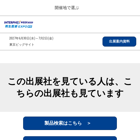
Press
ス
開催地で選ぶ
Escape
キ
to
ッ
close
総合TOP
グ
プ
the
ロ
2026年09月30日
し
ー
menu.
インテックス大阪/INTEX Osaka, Japan
2027年6月30日(水)～7月2日(金)
バ
出展案内資料
て
東京ビッグサイト
ル
進
ナ
【2026年9月】大阪展
ビ
む
2026年09月30日
ゲ
インテックス大阪/INTEX Osaka, Japan
ー
シ
この出展社を見ている人は、こ
ョ
【2027年6月】東京展
ン
2027年06月30日
ちらの出展社も見ています
を
東京ビッグサイト/Tokyo Big Sight
折
り
た
全国ローカル
た
む
製品検索はこちら ＞