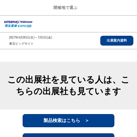
Press
ス
開催地で選ぶ
Escape
キ
to
ッ
close
総合TOP
グ
プ
the
ロ
2026年09月30日
し
ー
menu.
インテックス大阪/INTEX Osaka, Japan
2027年6月30日(水)～7月2日(金)
バ
出展案内資料
て
東京ビッグサイト
ル
進
ナ
【2026年9月】大阪展
ビ
む
2026年09月30日
ゲ
インテックス大阪/INTEX Osaka, Japan
ー
シ
この出展社を見ている人は、こ
ョ
【2027年6月】東京展
ン
2027年06月30日
ちらの出展社も見ています
を
東京ビッグサイト/Tokyo Big Sight
折
り
た
全国ローカル
た
む
製品検索はこちら ＞