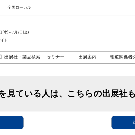
全国ローカル
日(水)～7月2日(金)
サイト
】出展社・製品検索
セミナー
出展案内
報道関係者
セミナープログラム一覧
出展のご案内
ス
出展社による製品・技術セ
出展資料（無料）
ミナー
を見ている人は、こちらの出展社
アカデミックフォーラム
イド
参加ポリ
＞