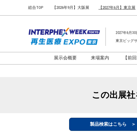
Press
ス
総合TOP
【2026年9月】大阪展
【2027年6月】東京展
Escape
キ
to
ッ
close
プ
the
2027年6月30
し
menu.
東京ビッグ
て
進
む
展示会概要
来場案内
【前回
開催概要
来場案内TOP
インターフェックス ジャパ
会場までのアクセ
ン
来場に関するFAQ
この出展社
インファーマ ジャパン
展示会はじめてガ
バイオ医薬EXPO
展示会・セミナー
ファーマラボEXPO 東京
シー
製品検索はこちら 
ファーマDX EXPO 東京