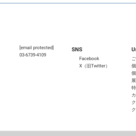
[email protected]
SNS
U
03-6739-4109
Facebook
X（旧Twitter）