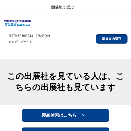
Press
ス
開催地で選ぶ
Escape
キ
to
ッ
close
総合TOP
グ
プ
the
ロ
2026年09月30日
し
ー
menu.
インテックス大阪/INTEX Osaka, Japan
2027年6月30日(水)～7月2日(金)
バ
出展案内資料
て
東京ビッグサイト
ル
進
ナ
【2026年9月】大阪展
ビ
む
2026年09月30日
ゲ
インテックス大阪/INTEX Osaka, Japan
ー
シ
この出展社を見ている人は、こ
ョ
【2027年6月】東京展
ン
2027年06月30日
ちらの出展社も見ています
を
東京ビッグサイト/Tokyo Big Sight
折
り
た
全国ローカル
た
む
製品検索はこちら ＞