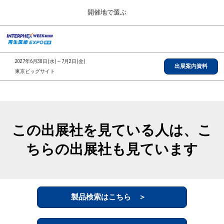
Press
ス
開催地で選ぶ
Escape
キ
to
ッ
close
総合TOP
グ
プ
the
ロ
2026年09月30日
し
ー
menu.
インテックス大阪/INTEX Osaka, Japan
2027年6月30日(水)～7月2日(金)
バ
出展案内資料
て
東京ビッグサイト
ル
進
ナ
【2026年9月】大阪展
ビ
む
2026年09月30日
ゲ
インテックス大阪/INTEX Osaka, Japan
ー
シ
この出展社を見ている人は、こ
ョ
【2027年6月】東京展
ン
2027年06月30日
ちらの出展社も見ています
を
東京ビッグサイト/Tokyo Big Sight
折
り
た
全国ローカル
た
む
製品検索はこちら ＞