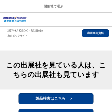
Press
ス
開催地で選ぶ
Escape
キ
to
ッ
close
総合TOP
グ
プ
the
ロ
2026年09月30日
し
ー
menu.
インテックス大阪/INTEX Osaka, Japan
2027年6月30日(水)～7月2日(金)
バ
出展案内資料
て
東京ビッグサイト
ル
進
ナ
【2026年9月】大阪展
ビ
む
2026年09月30日
ゲ
インテックス大阪/INTEX Osaka, Japan
ー
シ
この出展社を見ている人は、こ
ョ
【2027年6月】東京展
ン
2027年06月30日
ちらの出展社も見ています
を
東京ビッグサイト/Tokyo Big Sight
折
り
た
全国ローカル
た
む
製品検索はこちら ＞