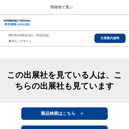
Press
ス
開催地で選ぶ
Escape
キ
to
ッ
close
総合TOP
グ
プ
the
ロ
2026年09月30日
し
ー
menu.
インテックス大阪/INTEX Osaka, Japan
2027年6月30日(水)～7月2日(金)
バ
出展案内資料
て
東京ビッグサイト
ル
進
ナ
【2026年9月】大阪展
ビ
む
2026年09月30日
ゲ
インテックス大阪/INTEX Osaka, Japan
ー
シ
この出展社を見ている人は、こ
ョ
【2027年6月】東京展
ン
2027年06月30日
ちらの出展社も見ています
を
東京ビッグサイト/Tokyo Big Sight
折
り
た
全国ローカル
た
む
製品検索はこちら ＞