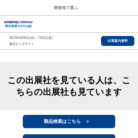
Press
ス
開催地で選ぶ
Escape
キ
to
ッ
close
総合TOP
グ
プ
the
ロ
2026年09月30日
し
ー
menu.
インテックス大阪/INTEX Osaka, Japan
2027年6月30日(水)～7月2日(金)
バ
出展案内資料
て
東京ビッグサイト
ル
進
ナ
【2026年9月】大阪展
ビ
む
2026年09月30日
ゲ
インテックス大阪/INTEX Osaka, Japan
ー
シ
この出展社を見ている人は、こ
ョ
【2027年6月】東京展
ン
2027年06月30日
ちらの出展社も見ています
を
東京ビッグサイト/Tokyo Big Sight
折
り
た
全国ローカル
た
む
製品検索はこちら ＞