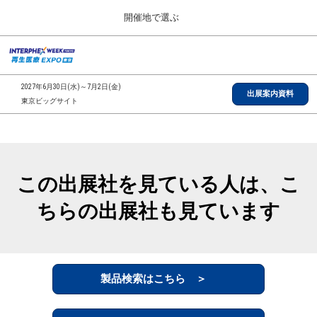
Press
ス
開催地で選ぶ
Escape
キ
to
ッ
close
総合TOP
グ
プ
the
ロ
2026年09月30日
し
ー
menu.
インテックス大阪/INTEX Osaka, Japan
2027年6月30日(水)～7月2日(金)
バ
出展案内資料
て
東京ビッグサイト
ル
進
ナ
【2026年9月】大阪展
ビ
む
2026年09月30日
ゲ
インテックス大阪/INTEX Osaka, Japan
ー
シ
この出展社を見ている人は、こ
ョ
【2027年6月】東京展
ン
2027年06月30日
ちらの出展社も見ています
を
東京ビッグサイト/Tokyo Big Sight
折
り
た
全国ローカル
た
む
製品検索はこちら ＞