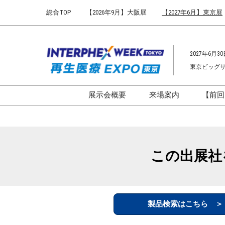
Press
ス
総合TOP
【2026年9月】大阪展
【2027年6月】東京展
Escape
キ
to
ッ
close
プ
the
2027年6月30
し
menu.
東京ビッグ
て
進
む
展示会概要
来場案内
【前回
開催概要
来場案内TOP
インターフェックス ジャパ
会場までのアクセ
ン
来場に関するFAQ
この出展社
インファーマ ジャパン
展示会はじめてガ
バイオ医薬EXPO
展示会・セミナー
ファーマラボEXPO 東京
シー
製品検索はこちら 
ファーマDX EXPO 東京