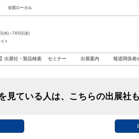
全国ローカル
日(水)～7月2日(金)
サイト
】出展社・製品検索
セミナー
出展案内
報道関係者
セミナープログラム一覧
出展のご案内
ス
出展社による製品・技術セ
出展資料（無料）
ミナー
を見ている人は、こちらの出展社
アカデミックフォーラム
イド
参加ポリ
＞