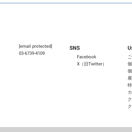
[email protected]
SNS
U
03-6739-4109
Facebook
X（旧Twitter）