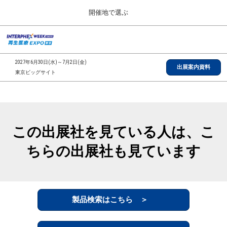
Press
ス
開催地で選ぶ
Escape
キ
to
ッ
close
総合TOP
グ
プ
the
ロ
2026年09月30日
し
ー
menu.
インテックス大阪/INTEX Osaka, Japan
2027年6月30日(水)～7月2日(金)
バ
出展案内資料
て
東京ビッグサイト
ル
進
ナ
【2026年9月】大阪展
ビ
む
2026年09月30日
ゲ
インテックス大阪/INTEX Osaka, Japan
ー
シ
この出展社を見ている人は、こ
ョ
【2027年6月】東京展
ン
2027年06月30日
ちらの出展社も見ています
を
東京ビッグサイト/Tokyo Big Sight
折
り
た
全国ローカル
た
む
製品検索はこちら ＞