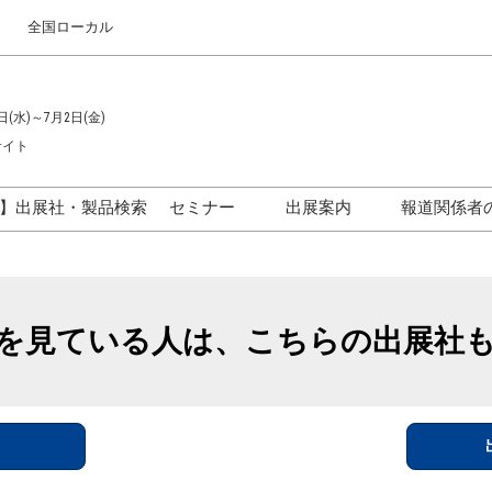
全国ローカル
日(水)～7月2日(金)
サイト
】出展社・製品検索
セミナー
出展案内
報道関係者
セミナープログラム一覧
出展のご案内
ス
出展社による製品・技術セ
出展資料（無料）
ミナー
を見ている人は、こちらの出展社
アカデミックフォーラム
イド
参加ポリ
＞