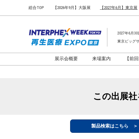
Press
ス
総合TOP
【2026年9月】大阪展
【2027年6月】東京展
Escape
キ
to
ッ
close
プ
the
2027年6月30
し
menu.
東京ビッグ
て
進
む
展示会概要
来場案内
【前回
開催概要
来場案内TOP
インターフェックス ジャパ
会場までのアクセ
ン
来場に関するFAQ
この出展社
インファーマ ジャパン
展示会はじめてガ
バイオ医薬EXPO
展示会・セミナー
ファーマラボEXPO 東京
シー
製品検索はこちら 
ファーマDX EXPO 東京