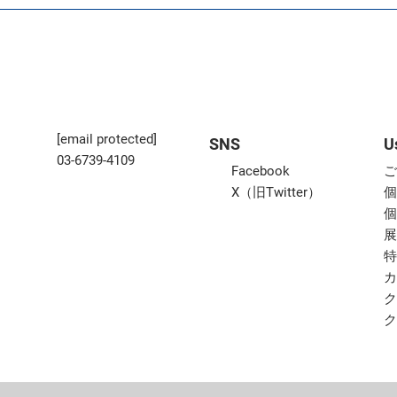
[email protected]
SNS
U
03-6739-4109
Facebook
X（旧Twitter）