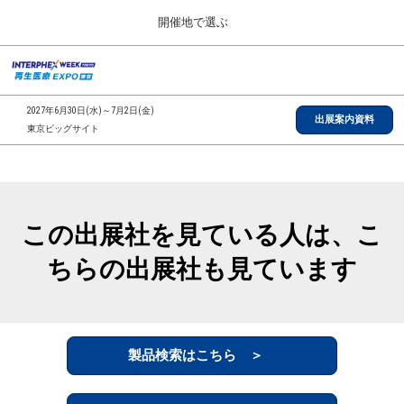
Press
ス
開催地で選ぶ
Escape
キ
to
ッ
close
総合TOP
グ
プ
the
ロ
2026年09月30日
し
ー
menu.
インテックス大阪/INTEX Osaka, Japan
2027年6月30日(水)～7月2日(金)
バ
出展案内資料
て
東京ビッグサイト
ル
進
ナ
【2026年9月】大阪展
ビ
む
2026年09月30日
ゲ
インテックス大阪/INTEX Osaka, Japan
ー
シ
この出展社を見ている人は、こ
ョ
【2027年6月】東京展
ン
2027年06月30日
ちらの出展社も見ています
を
東京ビッグサイト/Tokyo Big Sight
折
り
た
全国ローカル
た
む
製品検索はこちら ＞