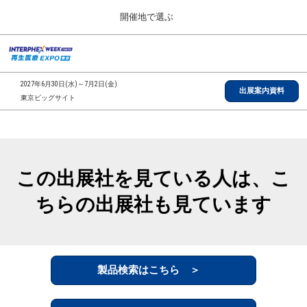
Press
ス
開催地で選ぶ
Escape
キ
to
ッ
close
総合TOP
グ
プ
the
ロ
2026年09月30日
し
ー
menu.
インテックス大阪/INTEX Osaka, Japan
2027年6月30日(水)～7月2日(金)
バ
出展案内資料
て
東京ビッグサイト
ル
進
ナ
【2026年9月】大阪展
ビ
む
2026年09月30日
ゲ
インテックス大阪/INTEX Osaka, Japan
ー
シ
この出展社を見ている人は、こ
ョ
【2027年6月】東京展
ン
2027年06月30日
ちらの出展社も見ています
を
東京ビッグサイト/Tokyo Big Sight
折
り
た
全国ローカル
た
む
製品検索はこちら ＞