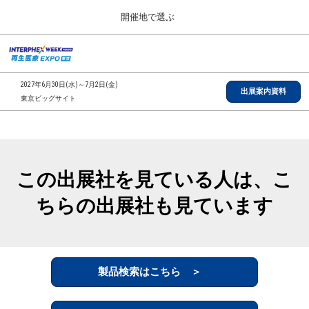
Press
ス
開催地で選ぶ
Escape
キ
to
ッ
close
総合TOP
グ
プ
the
ロ
2026年09月30日
し
ー
menu.
インテックス大阪/INTEX Osaka, Japan
2027年6月30日(水)～7月2日(金)
バ
出展案内資料
て
東京ビッグサイト
ル
進
ナ
【2026年9月】大阪展
ビ
む
2026年09月30日
ゲ
インテックス大阪/INTEX Osaka, Japan
ー
シ
この出展社を見ている人は、こ
ョ
【2027年6月】東京展
ン
2027年06月30日
ちらの出展社も見ています
を
東京ビッグサイト/Tokyo Big Sight
折
り
た
全国ローカル
た
む
製品検索はこちら ＞