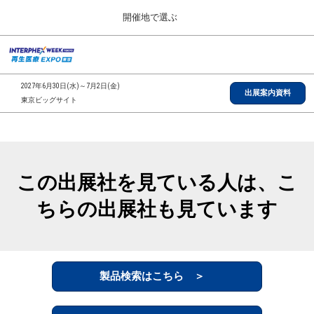
Press
ス
開催地で選ぶ
Escape
キ
to
ッ
close
総合TOP
グ
プ
the
ロ
2026年09月30日
し
ー
menu.
インテックス大阪/INTEX Osaka, Japan
2027年6月30日(水)～7月2日(金)
バ
出展案内資料
て
東京ビッグサイト
ル
進
ナ
【2026年9月】大阪展
ビ
む
2026年09月30日
ゲ
インテックス大阪/INTEX Osaka, Japan
ー
シ
この出展社を見ている人は、こ
ョ
【2027年6月】東京展
ン
2027年06月30日
ちらの出展社も見ています
を
東京ビッグサイト/Tokyo Big Sight
折
り
た
全国ローカル
た
む
製品検索はこちら ＞