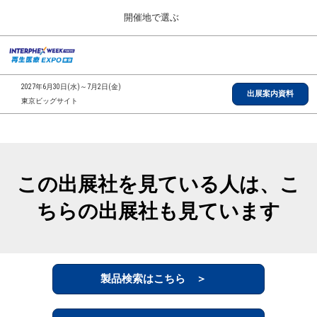
Press
ス
開催地で選ぶ
Escape
キ
to
ッ
close
総合TOP
グ
プ
the
ロ
2026年09月30日
し
ー
menu.
インテックス大阪/INTEX Osaka, Japan
2027年6月30日(水)～7月2日(金)
バ
出展案内資料
て
東京ビッグサイト
ル
進
ナ
【2026年9月】大阪展
ビ
む
2026年09月30日
ゲ
インテックス大阪/INTEX Osaka, Japan
ー
シ
この出展社を見ている人は、こ
ョ
【2027年6月】東京展
ン
2027年06月30日
ちらの出展社も見ています
を
東京ビッグサイト/Tokyo Big Sight
折
り
た
全国ローカル
た
む
製品検索はこちら ＞