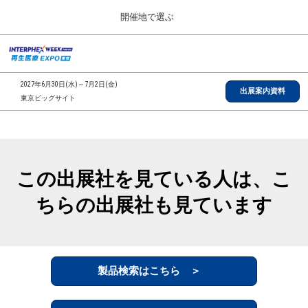
Press
ス
開催地で選ぶ
Escape
キ
to
ッ
close
総合TOP
グ
プ
the
ロ
2026年09月30日
し
ー
menu.
インテックス大阪/INTEX Osaka, Japan
2027年6月30日(水)～7月2日(金)
バ
出展案内資料
て
東京ビッグサイト
ル
進
ナ
【2026年9月】大阪展
ビ
む
2026年09月30日
ゲ
インテックス大阪/INTEX Osaka, Japan
ー
シ
この出展社を見ている人は、こ
ョ
【2027年6月】東京展
ン
2027年06月30日
ちらの出展社も見ています
を
東京ビッグサイト/Tokyo Big Sight
折
り
た
全国ローカル
た
む
製品検索はこちら ＞