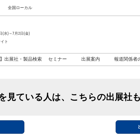
全国ローカル
日(水)～7月2日(金)
サイト
】出展社・製品検索
セミナー
出展案内
報道関係者
セミナープログラム一覧
出展のご案内
ス
出展社による製品・技術セ
出展資料（無料）
ミナー
を見ている人は、こちらの出展社
アカデミックフォーラム
イド
参加ポリ
＞