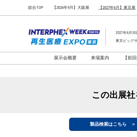
Press
ス
総合TOP
【2026年9月】大阪展
【2027年6月】東京展
Escape
キ
to
ッ
close
プ
the
2027年6月30
し
menu.
東京ビッグ
て
進
む
展示会概要
来場案内
【前回
開催概要
来場案内TOP
インターフェックス ジャパ
会場までのアクセ
ン
来場に関するFAQ
この出展社
インファーマ ジャパン
展示会はじめてガ
バイオ医薬EXPO
展示会・セミナー
ファーマラボEXPO 東京
シー
製品検索はこちら 
ファーマDX EXPO 東京