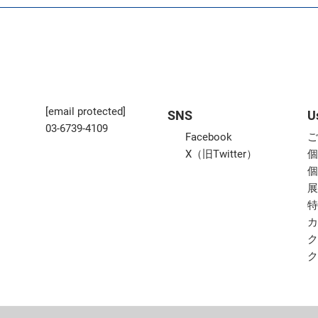
[email protected]
SNS
U
03-6739-4109
Facebook
X（旧Twitter）