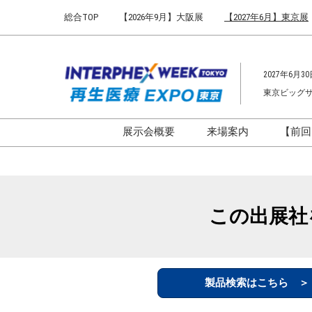
Press
ス
総合TOP
【2026年9月】大阪展
【2027年6月】東京展
Escape
キ
to
ッ
close
プ
the
2027年6月30
し
menu.
東京ビッグ
て
進
む
展示会概要
来場案内
【前回
開催概要
来場案内TOP
インターフェックス ジャパ
会場までのアクセ
ン
来場に関するFAQ
この出展社
インファーマ ジャパン
展示会はじめてガ
バイオ医薬EXPO
展示会・セミナー
ファーマラボEXPO 東京
シー
製品検索はこちら 
ファーマDX EXPO 東京