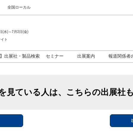
全国ローカル
日(水)～7月2日(金)
サイト
】出展社・製品検索
セミナー
出展案内
報道関係者
セミナープログラム一覧
出展のご案内
ス
出展社による製品・技術セ
出展資料（無料）
ミナー
を見ている人は、こちらの出展社
アカデミックフォーラム
イド
参加ポリ
＞