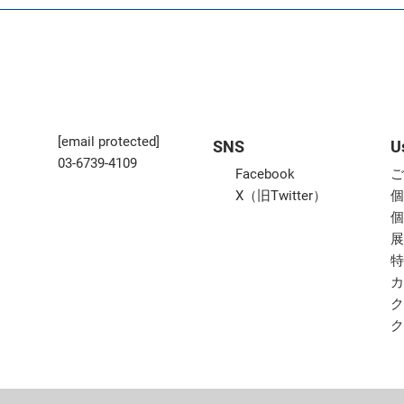
[email protected]
SNS
U
03-6739-4109
Facebook
X（旧Twitter）