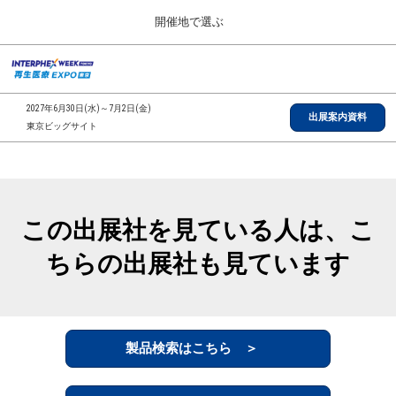
Press
ス
開催地で選ぶ
Escape
キ
to
ッ
close
総合TOP
グ
プ
the
ロ
2026年09月30日
し
ー
menu.
インテックス大阪/INTEX Osaka, Japan
2027年6月30日(水)～7月2日(金)
バ
出展案内資料
て
東京ビッグサイト
ル
進
ナ
【2026年9月】大阪展
ビ
む
2026年09月30日
ゲ
インテックス大阪/INTEX Osaka, Japan
ー
シ
この出展社を見ている人は、こ
ョ
【2027年6月】東京展
ン
2027年06月30日
ちらの出展社も見ています
を
東京ビッグサイト/Tokyo Big Sight
折
り
た
全国ローカル
た
む
製品検索はこちら ＞