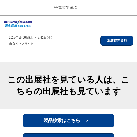
Press
ス
開催地で選ぶ
Escape
キ
to
ッ
close
総合TOP
グ
プ
the
ロ
2026年09月30日
し
ー
menu.
インテックス大阪/INTEX Osaka, Japan
2027年6月30日(水)～7月2日(金)
バ
出展案内資料
て
東京ビッグサイト
ル
進
ナ
【2026年9月】大阪展
ビ
む
2026年09月30日
ゲ
インテックス大阪/INTEX Osaka, Japan
ー
シ
この出展社を見ている人は、こ
ョ
【2027年6月】東京展
ン
2027年06月30日
ちらの出展社も見ています
を
東京ビッグサイト/Tokyo Big Sight
折
り
た
全国ローカル
た
む
製品検索はこちら ＞