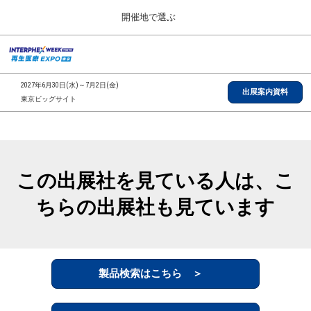
Press
ス
開催地で選ぶ
Escape
キ
to
ッ
close
総合TOP
グ
プ
the
ロ
2026年09月30日
し
ー
menu.
インテックス大阪/INTEX Osaka, Japan
2027年6月30日(水)～7月2日(金)
バ
出展案内資料
て
東京ビッグサイト
ル
進
ナ
【2026年9月】大阪展
ビ
む
2026年09月30日
ゲ
インテックス大阪/INTEX Osaka, Japan
ー
シ
この出展社を見ている人は、こ
ョ
【2027年6月】東京展
ン
2027年06月30日
ちらの出展社も見ています
を
東京ビッグサイト/Tokyo Big Sight
折
り
た
全国ローカル
た
む
製品検索はこちら ＞