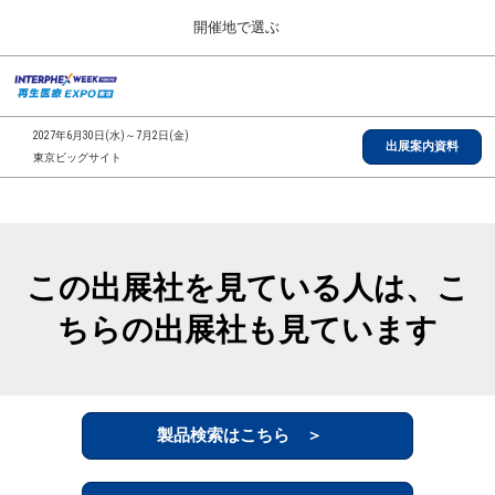
Press
ス
開催地で選ぶ
Escape
キ
to
ッ
close
総合TOP
グ
プ
the
ロ
2026年09月30日
し
ー
menu.
インテックス大阪/INTEX Osaka, Japan
2027年6月30日(水)～7月2日(金)
バ
出展案内資料
て
東京ビッグサイト
ル
進
ナ
【2026年9月】大阪展
ビ
む
2026年09月30日
ゲ
インテックス大阪/INTEX Osaka, Japan
ー
シ
この出展社を見ている人は、こ
ョ
【2027年6月】東京展
ン
2027年06月30日
ちらの出展社も見ています
を
東京ビッグサイト/Tokyo Big Sight
折
り
た
全国ローカル
た
む
製品検索はこちら ＞