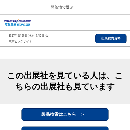
Press
ス
開催地で選ぶ
Escape
キ
to
ッ
close
総合TOP
グ
プ
the
ロ
2026年09月30日
し
ー
menu.
インテックス大阪/INTEX Osaka, Japan
2027年6月30日(水)～7月2日(金)
バ
出展案内資料
て
東京ビッグサイト
ル
進
ナ
【2026年9月】大阪展
ビ
む
2026年09月30日
ゲ
インテックス大阪/INTEX Osaka, Japan
ー
シ
この出展社を見ている人は、こ
ョ
【2027年6月】東京展
ン
2027年06月30日
ちらの出展社も見ています
を
東京ビッグサイト/Tokyo Big Sight
折
り
た
全国ローカル
た
む
製品検索はこちら ＞