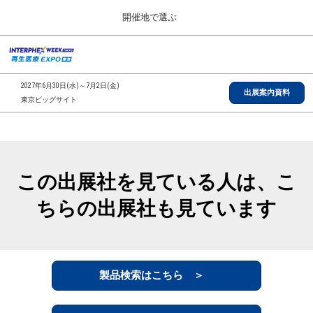
Press
ス
開催地で選ぶ
Escape
キ
to
ッ
close
総合TOP
グ
プ
the
ロ
2026年09月30日
し
ー
menu.
インテックス大阪/INTEX Osaka, Japan
2027年6月30日(水)～7月2日(金)
バ
出展案内資料
て
東京ビッグサイト
ル
進
ナ
【2026年9月】大阪展
ビ
む
2026年09月30日
ゲ
インテックス大阪/INTEX Osaka, Japan
ー
シ
この出展社を見ている人は、こ
ョ
【2027年6月】東京展
ン
2027年06月30日
ちらの出展社も見ています
を
東京ビッグサイト/Tokyo Big Sight
折
り
た
全国ローカル
た
む
製品検索はこちら ＞