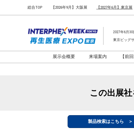
Press
ス
総合TOP
【2026年9月】大阪展
【2027年6月】東京展
Escape
キ
to
ッ
close
プ
the
2027年6月30
し
menu.
東京ビッグ
て
進
む
展示会概要
来場案内
【前回
開催概要
来場案内TOP
インターフェックス ジャパ
会場までのアクセ
ン
来場に関するFAQ
この出展社
インファーマ ジャパン
展示会はじめてガ
バイオ医薬EXPO
展示会・セミナー
ファーマラボEXPO 東京
シー
製品検索はこちら 
ファーマDX EXPO 東京