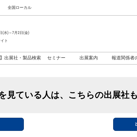
全国ローカル
日(水)～7月2日(金)
サイト
】出展社・製品検索
セミナー
出展案内
報道関係者
セミナープログラム一覧
出展のご案内
ス
出展社による製品・技術セ
出展資料（無料）
ミナー
を見ている人は、こちらの出展社
アカデミックフォーラム
イド
参加ポリ
＞