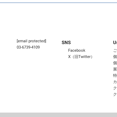
[email protected]
SNS
U
03-6739-4109
Facebook
X（旧Twitter）