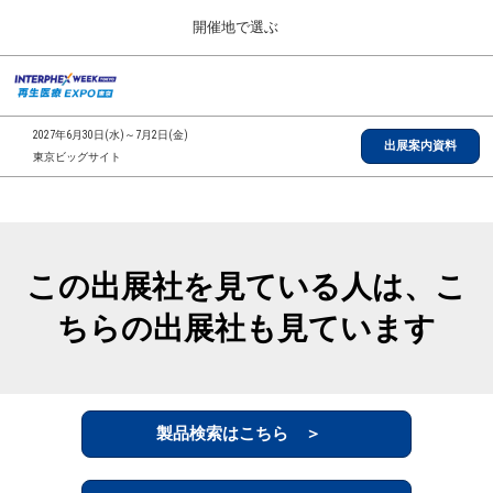
Press
ス
開催地で選ぶ
Escape
キ
to
ッ
close
総合TOP
グ
プ
the
ロ
2026年09月30日
し
ー
menu.
インテックス大阪/INTEX Osaka, Japan
2027年6月30日(水)～7月2日(金)
バ
出展案内資料
て
東京ビッグサイト
ル
進
ナ
【2026年9月】大阪展
ビ
む
2026年09月30日
ゲ
インテックス大阪/INTEX Osaka, Japan
ー
シ
この出展社を見ている人は、こ
ョ
【2027年6月】東京展
ン
2027年06月30日
ちらの出展社も見ています
を
東京ビッグサイト/Tokyo Big Sight
折
り
た
全国ローカル
た
む
製品検索はこちら ＞