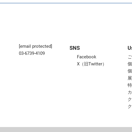
[email protected]
SNS
U
03-6739-4109
Facebook
X（旧Twitter）