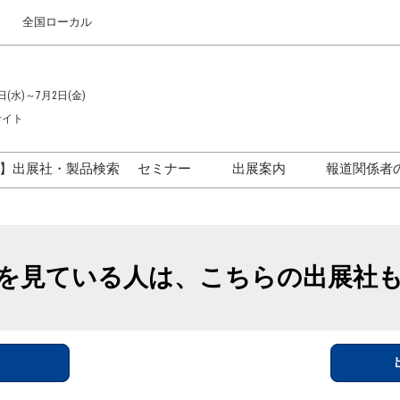
全国ローカル
日(水)～7月2日(金)
サイト
】出展社・製品検索
セミナー
出展案内
報道関係者
セミナープログラム一覧
出展のご案内
ス
出展社による製品・技術セ
出展資料（無料）
ミナー
を見ている人は、こちらの出展社
アカデミックフォーラム
イド
参加ポリ
＞