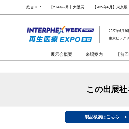
Press
ス
総合TOP
【2026年9月】大阪展
【2027年6月】東京展
Escape
キ
to
ッ
close
プ
the
2027年6月30
し
menu.
東京ビッグ
て
進
む
展示会概要
来場案内
【前回
開催概要
来場案内TOP
インターフェックス ジャパ
会場までのアクセ
ン
来場に関するFAQ
この出展社
インファーマ ジャパン
展示会はじめてガ
バイオ医薬EXPO
展示会・セミナー
ファーマラボEXPO 東京
シー
製品検索はこちら 
ファーマDX EXPO 東京