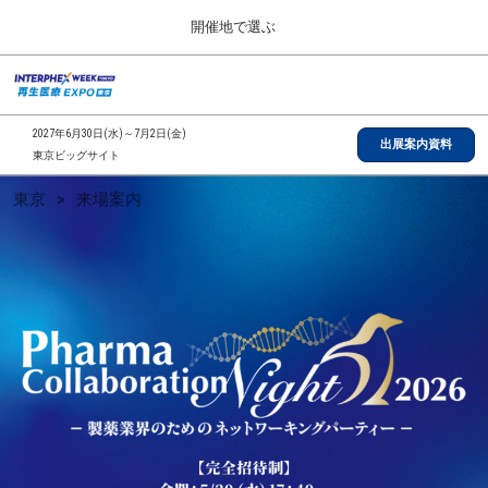
Press
ス
開催地で選ぶ
Escape
キ
to
ッ
close
総合TOP
グ
プ
the
ロ
2026年09月30日
し
ー
menu.
インテックス大阪/INTEX Osaka, Japan
2027年6月30日(水)～7月2日(金)
バ
出展案内資料
て
東京ビッグサイト
ル
進
ナ
【2026年9月】大阪展
Pharma
東京
来場案内
ビ
む
2026年09月30日
ゲ
インテックス大阪/INTEX Osaka, Japan
ー
シ
Collaboration
ョ
【2027年6月】東京展
ン
2027年06月30日
を
東京ビッグサイト/Tokyo Big Sight
Night
折
り
た
全国ローカル
た
-
む