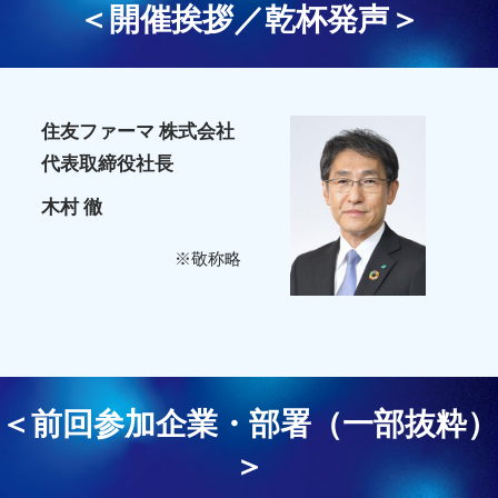
＜開催挨拶／乾杯発声＞
住友ファーマ 株式会社
代表取締役社長
木村 徹
※敬称略
＜前回参加企業・部署（一部抜粋）
＞