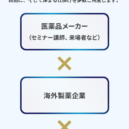
自然に、そして深まる仕掛けを多数ご用意します。
ン
グ
パ
ー
テ
ィ
ー