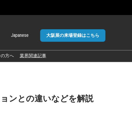
Japanese
大阪展の来場登録はこちら
panese
glish
者の方へ
業界関連記事
加ポリ
ションとの違いなどを解説