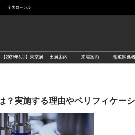
全国ローカル
Ja
En
【2027年6月】東京展
出展案内
来場案内
報道関係
アカデミックフォーラム
【2026年9月】大阪展
出展資料
【2027年6月】東京展
展示会・セミナー参
シー
は？実施する理由やベリフィケー