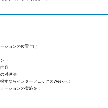
デーションの位置付け
イント
る内容
合の対処法
探すならインターフェックスWeekへ！
リデーションの実施を！