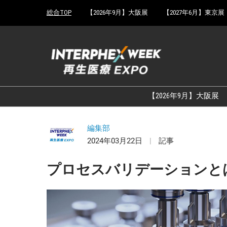
Press
ス
総合TOP
【2026年9月】大阪展
【2027年6月】東京展
Escape
キ
to
ッ
close
プ
the
し
menu.
て
進
む
【2026年9月】大阪展
編集部
2024年03月22日
記事
プロセスバリデーションと