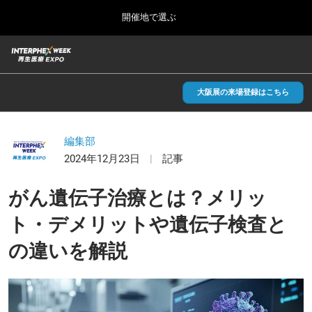
Press
ス
開催地で選ぶ
Escape
キ
to
ッ
close
総合TOP
グ
プ
the
ロ
2026年09月30日
し
ー
menu.
インテックス大阪/INTEX Osaka, Japan
バ
大阪展の来場登録はこちら
て
ル
進
ナ
【2026年9月】大阪展
ビ
む
2026年09月30日
ゲ
編集部
インテックス大阪/INTEX Osaka, Japan
ー
2024年12月23日
記事
シ
ョ
【2027年6月】東京展
ン
がん遺伝子治療とは？メリッ
2027年06月30日
を
東京ビッグサイト/Tokyo Big Sight
折
ト・デメリットや遺伝子検査と
り
た
の違いを解説
全国ローカル
た
む