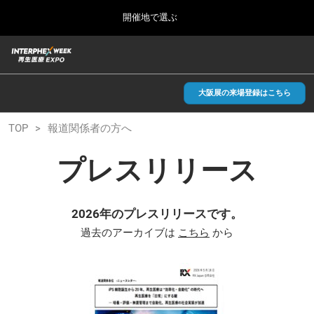
Press
ス
開催地で選ぶ
Escape
キ
to
ッ
close
総合TOP
グ
プ
the
ロ
2026年09月30日
し
ー
menu.
インテックス大阪/INTEX Osaka, Japan
バ
大阪展の来場登録はこちら
て
ル
進
ナ
【2026年9月】大阪展
TOP
報道関係者の方へ
ビ
む
2026年09月30日
ゲ
インテックス大阪/INTEX Osaka, Japan
ー
プレスリリース
シ
ョ
【2027年6月】東京展
ン
2027年06月30日
を
東京ビッグサイト/Tokyo Big Sight
2026年のプレスリリースです。
折
り
過去のアーカイブは
こちら
から
た
全国ローカル
た
む