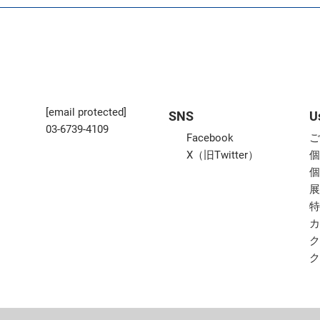
[email protected]
SNS
U
03-6739-4109
Facebook
X（旧Twitter）