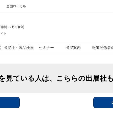
全国ローカル
日(水)～7月2日(金)
サイト
】出展社・製品検索
セミナー
出展案内
報道関係者
セミナープログラム一覧
出展のご案内
ス
出展社による製品・技術セ
出展資料（無料）
ミナー
を見ている人は、こちらの出展社
アカデミックフォーラム
イド
参加ポリ
＞