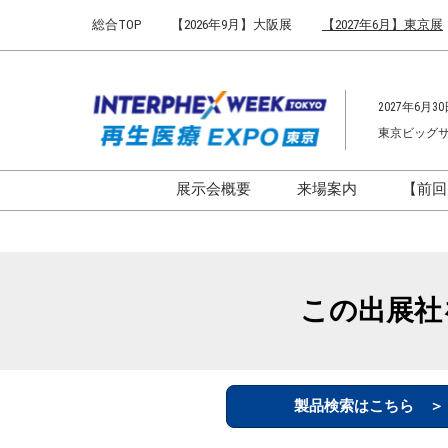
Press
ス
総合TOP
【2026年9月】大阪展
【2027年6月】東京展
Escape
キ
to
ッ
close
プ
the
2027年6月30
し
menu.
東京ビッグ
て
進
む
展示会概要
来場案内
【前回
開催概要
来場案内TOP
インターフェックス ジャパ
会場までのアクセ
ン
来場に関するFAQ
この出展社
インファーマ ジャパン
展示会はじめてガ
バイオ医薬EXPO
展示会・セミナー
ファーマラボEXPO 東京
シー
製品検索はこちら 
ファーマDX EXPO 東京