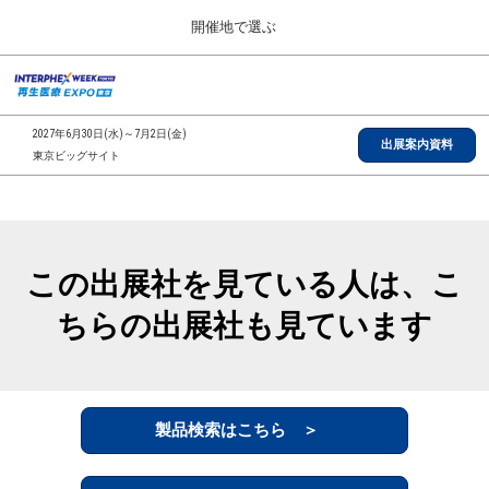
Press
ス
開催地で選ぶ
Escape
キ
to
ッ
close
総合TOP
グ
プ
the
ロ
2026年09月30日
し
ー
menu.
インテックス大阪/INTEX Osaka, Japan
2027年6月30日(水)～7月2日(金)
バ
出展案内資料
て
東京ビッグサイト
ル
進
ナ
【2026年9月】大阪展
ビ
む
2026年09月30日
ゲ
インテックス大阪/INTEX Osaka, Japan
ー
シ
この出展社を見ている人は、こ
ョ
【2027年6月】東京展
ン
2027年06月30日
ちらの出展社も見ています
を
東京ビッグサイト/Tokyo Big Sight
折
り
た
全国ローカル
た
む
製品検索はこちら ＞