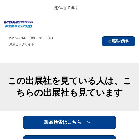
Press
ス
開催地で選ぶ
Escape
キ
to
ッ
close
総合TOP
グ
プ
the
ロ
2026年09月30日
し
ー
menu.
インテックス大阪/INTEX Osaka, Japan
2027年6月30日(水)～7月2日(金)
バ
出展案内資料
て
東京ビッグサイト
ル
進
ナ
【2026年9月】大阪展
ビ
む
2026年09月30日
ゲ
インテックス大阪/INTEX Osaka, Japan
ー
シ
この出展社を見ている人は、こ
ョ
【2027年6月】東京展
ン
2027年06月30日
ちらの出展社も見ています
を
東京ビッグサイト/Tokyo Big Sight
折
り
た
全国ローカル
た
む
製品検索はこちら ＞