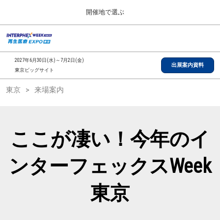
Press
ス
開催地で選ぶ
Escape
キ
to
ッ
close
総合TOP
グ
プ
the
ロ
2026年09月30日
し
ー
menu.
インテックス大阪/INTEX Osaka, Japan
2027年6月30日(水)～7月2日(金)
バ
出展案内資料
て
東京ビッグサイト
ル
進
ナ
【2026年9月】大阪展
東京
来場案内
ビ
む
2026年09月30日
ゲ
インテックス大阪/INTEX Osaka, Japan
ー
シ
ョ
【2027年6月】東京展
ここが凄い！今年のイ
ン
2027年06月30日
を
東京ビッグサイト/Tokyo Big Sight
折
ンターフェックスWeek
り
た
全国ローカル
た
東京
む